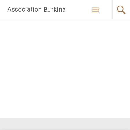
Aller
Association Burkina
au
contenu
principal